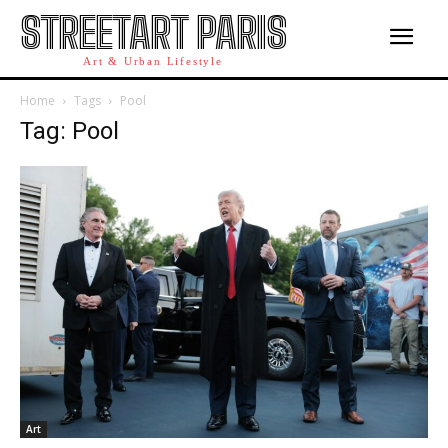
STREETART PARIS
Art & Urban Lifestyle
Home
Tags
Pool
Tag: Pool
Art