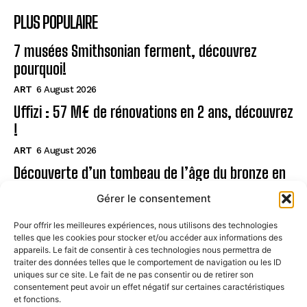
PLUS POPULAIRE
7 musées Smithsonian ferment, découvrez
pourquoi!
ART
6 August 2026
Uffizi : 57 M€ de rénovations en 2 ans, découvrez
!
ART
6 August 2026
Découverte d’un tombeau de l’âge du bronze en
Sardaigne
Gérer le consentement
ART
6 August 2026
Pour offrir les meilleures expériences, nous utilisons des technologies
telles que les cookies pour stocker et/ou accéder aux informations des
Page
appareils. Le fait de consentir à ces technologies nous permettra de
traiter des données telles que le comportement de navigation ou les ID
uniques sur ce site. Le fait de ne pas consentir ou de retirer son
CONTACT
consentement peut avoir un effet négatif sur certaines caractéristiques
et fonctions.
MENTIONS LÉGALES