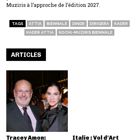
Muziris à l’approche de l’édition 2027.
TAGS
ATTIA
BIENNALE
DINDE
DIRIGERA
KADER
KADER ATTIA
KOCHI-MUZIRIS BIENNALE
ARTICLES
Tracey Amon:
Italie : Vol d’Art