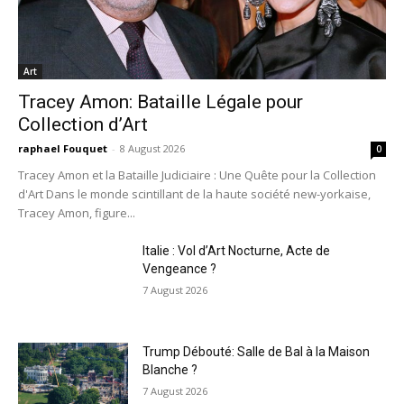
Art
Tracey Amon: Bataille Légale pour
Collection d’Art
raphael Fouquet
-
8 August 2026
0
Tracey Amon et la Bataille Judiciaire : Une Quête pour la Collection
d'Art Dans le monde scintillant de la haute société new-yorkaise,
Tracey Amon, figure...
Italie : Vol d’Art Nocturne, Acte de
Vengeance ?
7 August 2026
Trump Débouté: Salle de Bal à la Maison
Blanche ?
7 August 2026