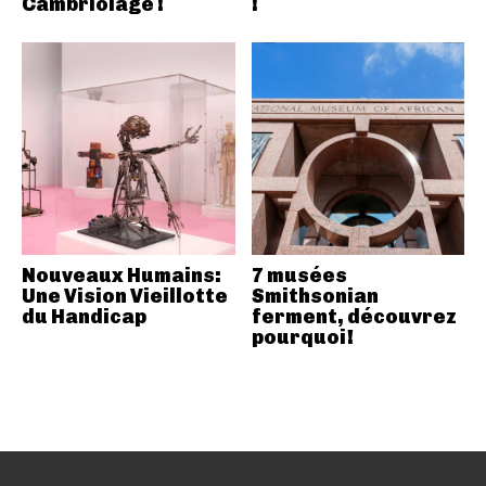
Cambriolage !
!
Nouveaux Humains:
7 musées
Une Vision Vieillotte
Smithsonian
du Handicap
ferment, découvrez
pourquoi!