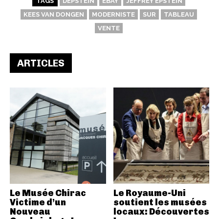
TAGS
DEPSTEIN
EBAY
JEFFREY EPSTEIN
KEES VAN DONGEN
MODERNISTE
SUR
TABLEAU
VENTE
ARTICLES
Le Musée Chirac
Le Royaume-Uni
Victime d’un
soutient les musées
Nouveau
locaux: Découvertes