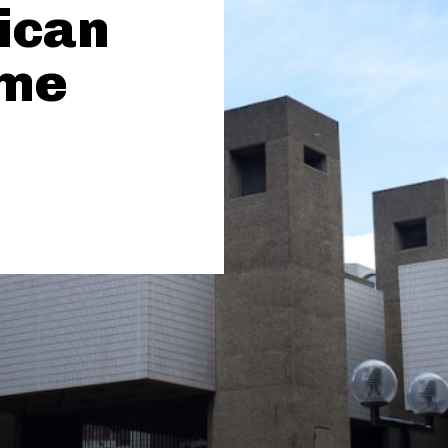
ican
rme