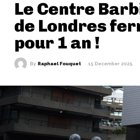
Le Centre Barb
de Londres fe
pour 1 an !
By
Raphael Fouquet
15 December 2025