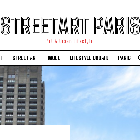
STREETART PARI
Art & Urban Lifestyle
RT
STREET ART
MODE
LIFESTYLE URBAIN
PARIS