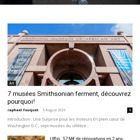
Art
7 musées Smithsonian ferment, découvrez
pourquoi!
raphael Fouquet
-
6 August 2026
0
Introduction : Une Surprise pour les Visiteurs En plein cœur de
Washington D.C., sept musées du célèbre...
Uffizi : 57 M€ de rénovations en 2 ans,