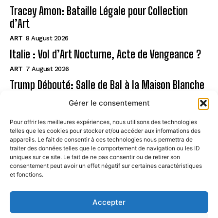
Tracey Amon: Bataille Légale pour Collection
d’Art
ART
8 August 2026
Italie : Vol d’Art Nocturne, Acte de Vengeance ?
ART
7 August 2026
Trump Débouté: Salle de Bal à la Maison Blanche
?
Gérer le consentement
ART
7 August 2026
Pour offrir les meilleures expériences, nous utilisons des technologies
telles que les cookies pour stocker et/ou accéder aux informations des
Page
appareils. Le fait de consentir à ces technologies nous permettra de
traiter des données telles que le comportement de navigation ou les ID
uniques sur ce site. Le fait de ne pas consentir ou de retirer son
CONTACT
consentement peut avoir un effet négatif sur certaines caractéristiques
et fonctions.
MENTIONS LÉGALES
À PROPOS
Accepter