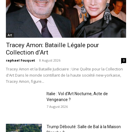
Art
Tracey Amon: Bataille Légale pour
Collection d’Art
raphael Fouquet
-
8 August 2026
0
Tracey Amon et la Bataille Judiciaire : Une Quête pour la Collection
d'Art Dans le monde scintillant de la haute société new-yorkaise,
Tracey Amon, figure...
Italie : Vol d’Art Nocturne, Acte de
Vengeance ?
7 August 2026
Trump Débouté: Salle de Bal à la Maison