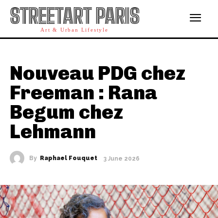
STREETART PARIS
Art & Urban Lifestyle
Nouveau PDG chez
Freeman : Rana
Begum chez
Lehmann
By
Raphael Fouquet
3 June 2026