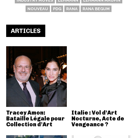
INDUSTRY MOVES
LEHMANN
LEHMANN MAUPIN
NOUVEAU
PDG
RANA
RANA BEGUM
ARTICLES
Tracey Amon:
Italie : Vol d’Art
Bataille Légale pour
Nocturne, Acte de
Collection d’Art
Vengeance ?