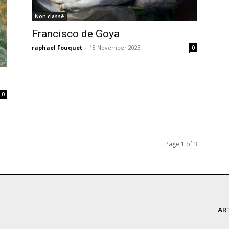
Non classé
Francisco de Goya
raphael Fouquet
-
18 November 2023
0
0
Page 1 of 3
AR