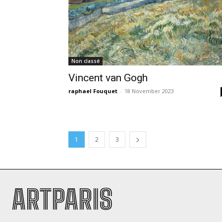
Non classé
Vincent van Gogh
raphael Fouquet
-
18 November 2023
1
2
3
ARTPARIS