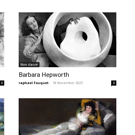
Non classé
Barbara Hepworth
raphael Fouquet
-
18 November 2023
0
0