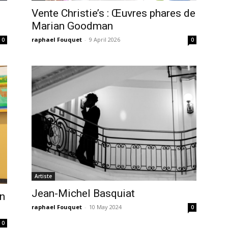
Vente Christie’s : Œuvres phares de
Marian Goodman
raphael Fouquet
-
9 April 2026
0
0
Artiste
Jean-Michel Basquiat
on
raphael Fouquet
-
10 May 2024
0
0