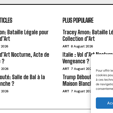
TICLES
PLUS POPULAIRE
n: Bataille Légale pour
Tracey Amon: Bataille L
d’Art
Collection d’Art
 2026
ART
8 August 2026
l d’Art Nocturne, Acte de
Italie : Vol d’Art Noctur
 ?
Vengeance ?
 2026
ART
7 August 2026
Pour offrir 
cookies pour
uté: Salle de Bal à la
Trump Débouté: Salle de 
à ces techn
anche ?
Maison Blanche ?
de navigatio
consentement
 2026
ART
7 August 2026
Ac