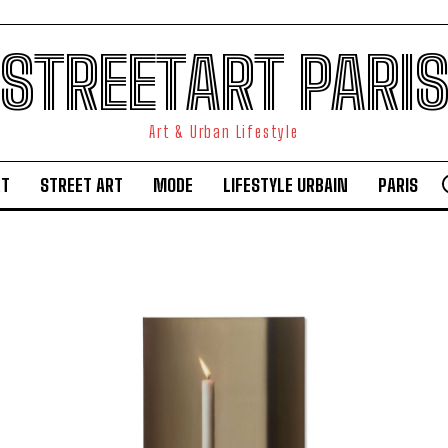
STREETART PARI
Art & Urban Lifestyle
RT
STREET ART
MODE
LIFESTYLE URBAIN
PARIS