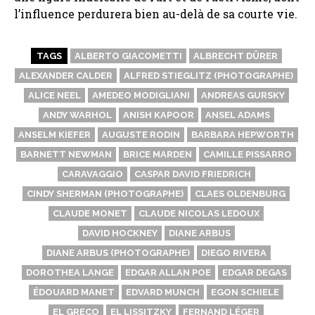
l’influence perdurera bien au-delà de sa courte vie.
TAGS
ALBERTO GIACOMETTI
ALBRECHT DÜRER
ALEXANDER CALDER
ALFRED STIEGLITZ (PHOTOGRAPHE)
ALICE NEEL
AMEDEO MODIGLIANI
ANDREAS GURSKY
ANDY WARHOL
ANISH KAPOOR
ANSEL ADAMS
ANSELM KIEFER
AUGUSTE RODIN
BARBARA HEPWORTH
BARNETT NEWMAN
BRICE MARDEN
CAMILLE PISSARRO
CARAVAGGIO
CASPAR DAVID FRIEDRICH
CINDY SHERMAN (PHOTOGRAPHE)
CLAES OLDENBURG
CLAUDE MONET
CLAUDE NICOLAS LEDOUX
DAVID HOCKNEY
DIANE ARBUS
DIANE ARBUS (PHOTOGRAPHE)
DIEGO RIVERA
DOROTHEA LANGE
EDGAR ALLAN POE
EDGAR DEGAS
ÉDOUARD MANET
EDVARD MUNCH
EGON SCHIELE
EL GRECO
EL LISSITZKY
FERNAND LÉGER