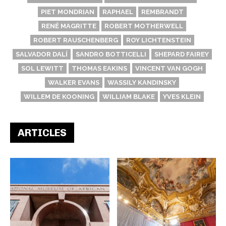
PIET MONDRIAN
RAPHAEL
REMBRANDT
RENÉ MAGRITTE
ROBERT MOTHERWELL
ROBERT RAUSCHENBERG
ROY LICHTENSTEIN
SALVADOR DALÍ
SANDRO BOTTICELLI
SHEPARD FAIREY
SOL LEWITT
THOMAS EAKINS
VINCENT VAN GOGH
WALKER EVANS
WASSILY KANDINSKY
WILLEM DE KOONING
WILLIAM BLAKE
YVES KLEIN
ARTICLES