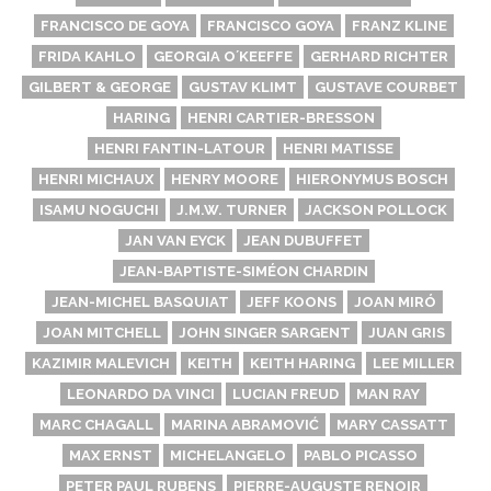
FRANCISCO DE GOYA
FRANCISCO GOYA
FRANZ KLINE
FRIDA KAHLO
GEORGIA OʼKEEFFE
GERHARD RICHTER
GILBERT & GEORGE
GUSTAV KLIMT
GUSTAVE COURBET
HARING
HENRI CARTIER-BRESSON
HENRI FANTIN-LATOUR
HENRI MATISSE
HENRI MICHAUX
HENRY MOORE
HIERONYMUS BOSCH
ISAMU NOGUCHI
J.M.W. TURNER
JACKSON POLLOCK
JAN VAN EYCK
JEAN DUBUFFET
JEAN-BAPTISTE-SIMÉON CHARDIN
JEAN-MICHEL BASQUIAT
JEFF KOONS
JOAN MIRÓ
JOAN MITCHELL
JOHN SINGER SARGENT
JUAN GRIS
KAZIMIR MALEVICH
KEITH
KEITH HARING
LEE MILLER
LEONARDO DA VINCI
LUCIAN FREUD
MAN RAY
MARC CHAGALL
MARINA ABRAMOVIĆ
MARY CASSATT
MAX ERNST
MICHELANGELO
PABLO PICASSO
PETER PAUL RUBENS
PIERRE-AUGUSTE RENOIR