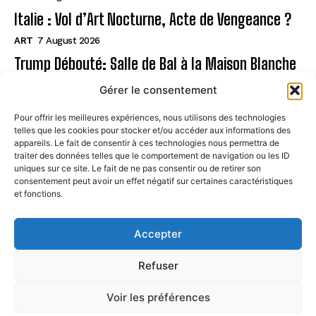
Italie : Vol d’Art Nocturne, Acte de Vengeance ?
ART
7 August 2026
Trump Débouté: Salle de Bal à la Maison Blanche
?
Gérer le consentement
ART
7 August 2026
Pour offrir les meilleures expériences, nous utilisons des technologies
telles que les cookies pour stocker et/ou accéder aux informations des
Page
appareils. Le fait de consentir à ces technologies nous permettra de
traiter des données telles que le comportement de navigation ou les ID
uniques sur ce site. Le fait de ne pas consentir ou de retirer son
CONTACT
consentement peut avoir un effet négatif sur certaines caractéristiques
et fonctions.
MENTIONS LÉGALES
À PROPOS
Accepter
POLITIQUE DE COOKIES (UE)
Refuser
Voir les préférences