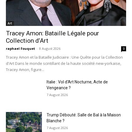
Art
Tracey Amon: Bataille Légale pour
Collection d’Art
raphael Fouquet
-
8 August 2026
0
Tracey Amon et la Bataille Judiciaire : Une Quête pour la Collection
d'Art Dans le monde scintillant de la haute société new-yorkaise,
Tracey Amon, figure...
Italie : Vol d’Art Nocturne, Acte de
Vengeance ?
7 August 2026
Trump Débouté: Salle de Bal à la Maison
Blanche ?
7 August 2026