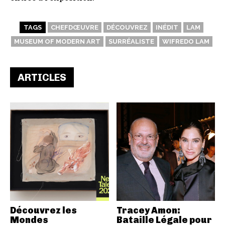
TAGS
CHEFDŒUVRE
DÉCOUVREZ
INÉDIT
LAM
MUSEUM OF MODERN ART
SURRÉALISTE
WIFREDO LAM
ARTICLES
Découvrez les
Tracey Amon:
Mondes
Bataille Légale pour