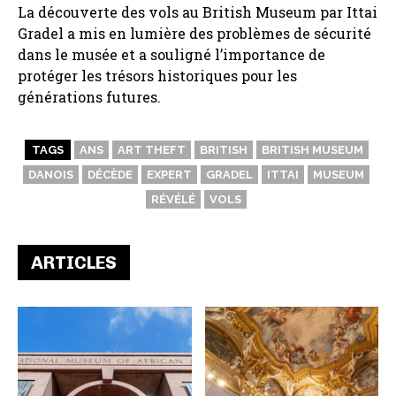
La découverte des vols au British Museum par Ittai
Gradel a mis en lumière des problèmes de sécurité
dans le musée et a souligné l’importance de
protéger les trésors historiques pour les
générations futures.
TAGS
ANS
ART THEFT
BRITISH
BRITISH MUSEUM
DANOIS
DÉCÈDE
EXPERT
GRADEL
ITTAI
MUSEUM
RÉVÉLÉ
VOLS
ARTICLES