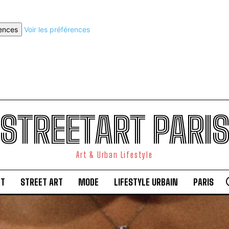
rences
Voir les préférences
STREETART PARI
Art & Urban Lifestyle
RT
STREET ART
MODE
LIFESTYLE URBAIN
PARIS