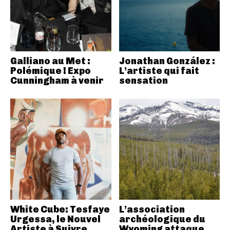
Galliano au Met :
Jonathan González :
Polémique ! Expo
L’artiste qui fait
Cunningham à venir
sensation
White Cube: Tesfaye
L’association
Urgessa, le Nouvel
archéologique du
Artiste à Suivre
Wyoming attaque