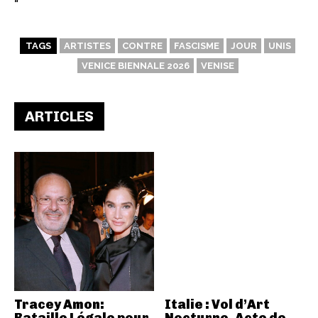
“`
TAGS
ARTISTES
CONTRE
FASCISME
JOUR
UNIS
VENICE BIENNALE 2026
VENISE
ARTICLES
Tracey Amon:
Italie : Vol d’Art