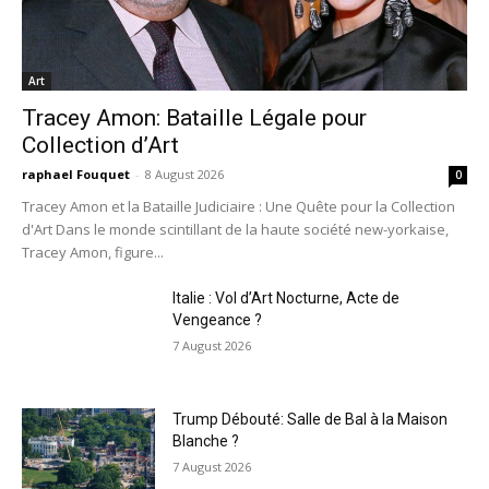
Art
Tracey Amon: Bataille Légale pour
Collection d’Art
raphael Fouquet
-
8 August 2026
0
Tracey Amon et la Bataille Judiciaire : Une Quête pour la Collection
d'Art Dans le monde scintillant de la haute société new-yorkaise,
Tracey Amon, figure...
Italie : Vol d’Art Nocturne, Acte de
Vengeance ?
7 August 2026
Trump Débouté: Salle de Bal à la Maison
Blanche ?
7 August 2026