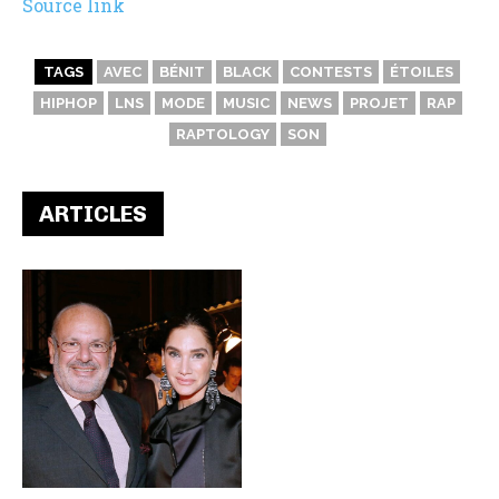
Source link
TAGS
AVEC
BÉNIT
BLACK
CONTESTS
ÉTOILES
HIPHOP
LNS
MODE
MUSIC
NEWS
PROJET
RAP
RAPTOLOGY
SON
ARTICLES