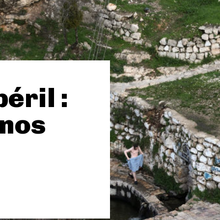
éril :
 nos