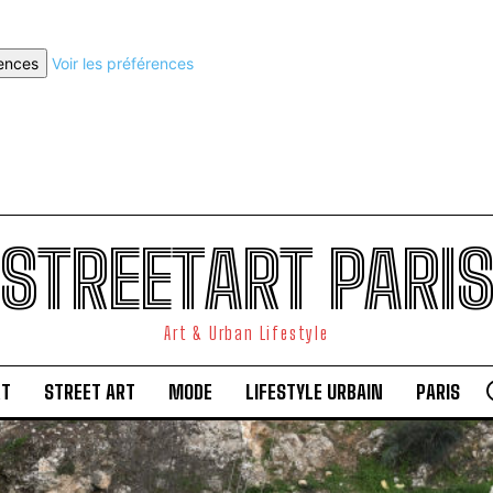
rences
Voir les préférences
STREETART PARI
Art & Urban Lifestyle
RT
STREET ART
MODE
LIFESTYLE URBAIN
PARIS