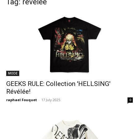
Tag: révélée
MODE
GEEKS RULE: Collection 'HELLSING'
Révélée!
raphael Fouquet
-
17 July 2025
0