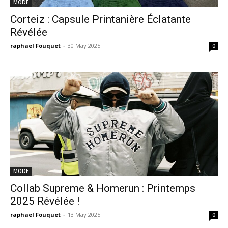
MODE
Corteiz : Capsule Printanière Éclatante
Révélée
raphael Fouquet
-
30 May 2025
0
MODE
Collab Supreme & Homerun : Printemps
2025 Révélée !
raphael Fouquet
-
13 May 2025
0