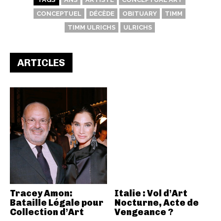
CONCEPTUEL
DÉCÈDE
OBITUARY
TIMM
TIMM ULRICHS
ULRICHS
ARTICLES
Tracey Amon:
Italie : Vol d’Art
Bataille Légale pour
Nocturne, Acte de
Collection d’Art
Vengeance ?