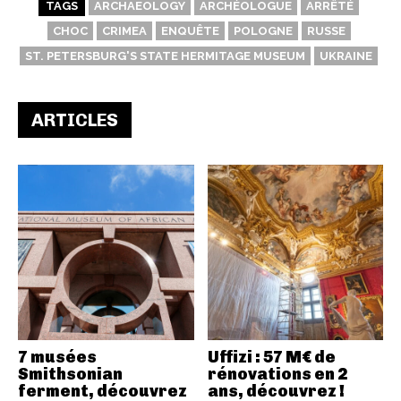
TAGS
ARCHAEOLOGY
ARCHÉOLOGUE
ARRÊTÉ
CHOC
CRIMEA
ENQUÊTE
POLOGNE
RUSSE
ST. PETERSBURG'S STATE HERMITAGE MUSEUM
UKRAINE
ARTICLES
7 musées
Uffizi : 57 M€ de
Smithsonian
rénovations en 2
ferment, découvrez
ans, découvrez !