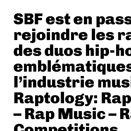
SBF est en pas
rejoindre les 
des duos hip-h
emblématiques
l’industrie mus
Raptology: Ra
– Rap Music – 
Competitions