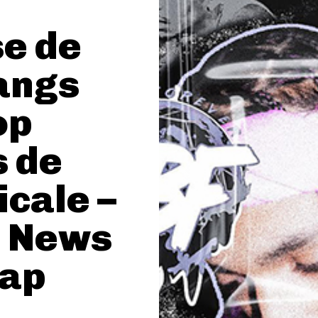
se de
rangs
op
 de
icale –
p News
Rap